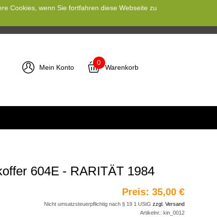
ere Cookies, wenn Sie fortfahren diese Webseite zu
0
Mein Konto
Warenkorb
nkoffer 604E - RARITÄT 1984
Preis:
35,00 €
Nicht umsatzsteuerpflichtig nach § 19 1 UStG
zzgl. Versand
Artikelnr.:
kin_0012