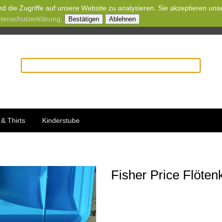
d die Zugriffe auf unsere Website zu analysieren. Sie akzeptieren uns
tenschutzerklärung
.
Bestätigen
Ablehnen
& Thirts
Kinderstube
Fisher Price Flöte