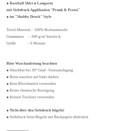
● Baseball Shirt
●
Langarm
mit Siebdruck Applikation "Prunk & Protzi"
● im "Shabby Druck" Style
Textil-Material - 100% Biobaumwolle
Grammatur - 200 g/m² Interlock
Größe -
6
Monate
Bitte Waschanleitung beachten
● Waschbar bei 30° Grad - Feinwaschgang
● Beim waschen auf links drehen
● Kein Bleichmittel verwenden
● Keine chemische Reinigung
● Keinen Trockner verwenden
●
Nicht über den Siebdruck bügeln!
●
Siebdruck beim Bügeln mit Backpapier abdecken
-------------------